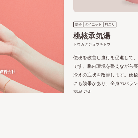
便秘
ダイエット
肩こり
桃核承気湯
トウカクジョウキトウ
便秘を改善し血行を促進して、
です。腸内環境を整えながら瘀
運営会社
冷えの症状を改善します。便秘
にも効果があり、全身のバラン
.
薬品です。
添付文書はこちら
初回
限定
定期 /2週間
¥1,980
通常価格
¥3,960