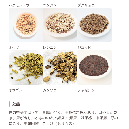
バクモンドウ
ニンジン
ブクリョウ
オウギ
レンニク
ジコッピ
オウゴン
カンゾウ
シャゼンシ
効能
体力中等度以下で、胃腸が弱く、全身倦怠感があり、口や舌が乾
き、尿が出しぶるものの次の諸症： 頻尿、残尿感、排尿痛、尿の
にごり、排尿困難、こしけ（おりもの）