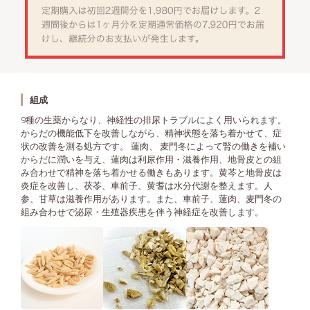
組成
9種の生薬からなり、神経性の排尿トラブルによく用いられます。
からだの機能低下を改善しながら、精神状態を落ち着かせて、症
状の改善を測る処方です。 蓮肉、 麦門冬によって腎の働きを補い
からだに潤いを与え、蓮肉は利尿作用・滋養作用、地骨皮との組
み合わせで精神を落ち着かせる働きもあります。黄芩と地骨皮は
炎症を改善し、茯苓、車前子、黄耆は水分代謝を整えます。人
参、甘草は滋養作用があります。また、車前子、蓮肉、麦門冬の
組み合わせで泌尿・生殖器疾患を伴う神経症を改善します。