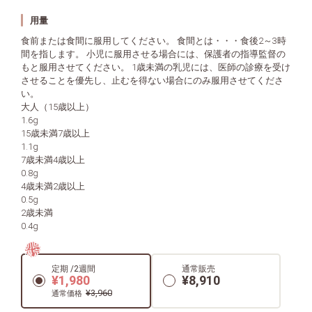
用量
食前または食間に服用してください。 食間とは・・・食後2～3時
間を指します。 小児に服用させる場合には、保護者の指導監督の
もと服用させてください。 1歳未満の乳児には、医師の診療を受け
させることを優先し、止むを得ない場合にのみ服用させてくださ
い。
大人（15歳以上）
1.6g
15歳未満7歳以上
1.1g
7歳未満4歳以上
0.8g
4歳未満2歳以上
0.5g
2歳未満
0.4g
初回
限定
定期 /2週間
通常販売
¥1,980
¥8,910
¥3,960
通常価格