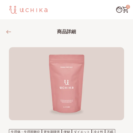
0
商品詳細
生理痛・生理困難症
更年期障害
便秘
ダイエット
冷え性
不眠