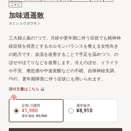
ニキビ
加味逍遥散
カミショウヨウサン
三大婦人薬の1つで、月経や更年期に伴う症状でも精神神
経症状を得意とするホルモンバランスを整える女性向き
の処方です。血流を改善することで手足を温めつつ、の
ぼせやほてりなどを改善します。冷えのぼせ、イライラ
や不安、倦怠感や中途覚醒などの不眠、自律神経失調、
PMS、更年期障害に伴う症状にも用いられます。
添付文書はこちら
初回
限定
定期 /2週間
通常販売
¥1,980
¥8,910
¥3,960
通常価格