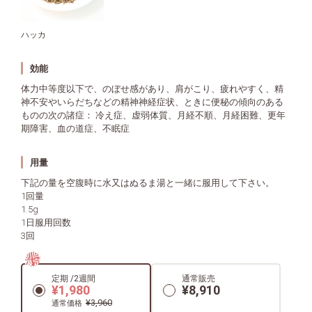
ハッカ
効能
体力中等度以下で、のぼせ感があり、肩がこり、疲れやすく、精
神不安やいらだちなどの精神神経症状、ときに便秘の傾向のある
ものの次の諸症： 冷え症、虚弱体質、月経不順、月経困難、更年
期障害、血の道症、不眠症
用量
下記の量を空腹時に水又はぬるま湯と一緒に服用して下さい。
1回量
1.5g
1日服用回数
3回
初回
限定
定期 /2週間
通常販売
¥1,980
¥8,910
¥3,960
通常価格