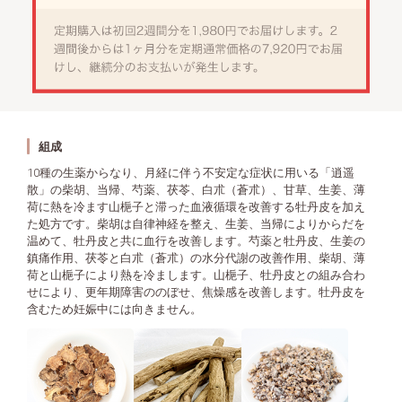
組成
10種の生薬からなり、月経に伴う不安定な症状に用いる「逍遥
散」の柴胡、当帰、芍薬、茯苓、白朮（蒼朮）、甘草、生姜、薄
荷に熱を冷ます山梔子と滞った血液循環を改善する牡丹皮を加え
た処方です。柴胡は自律神経を整え、生姜、当帰によりからだを
温めて、牡丹皮と共に血行を改善します。芍薬と牡丹皮、生姜の
鎮痛作用、茯苓と白朮（蒼朮）の水分代謝の改善作用、柴胡、薄
荷と山梔子により熱を冷まします。山梔子、牡丹皮との組み合わ
せにより、更年期障害ののぼせ、焦燥感を改善します。牡丹皮を
含むため妊娠中には向きません。